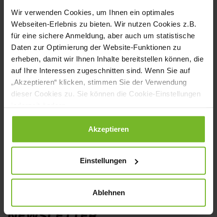
Umsatzverluste um ihre Existenz sorgen
Wir verwenden Cookies, um Ihnen ein optimales
müssen. Seit März liegen die
Webseiten-Erlebnis zu bieten. Wir nutzen Cookies z.B.
für eine sichere Anmeldung, aber auch um statistische
Umsatzverluste laut Umfrage im Vergleich
Daten zur Optimierung der Website-Funktionen zu
zum Vorjahreszeitraum bei
erheben, damit wir Ihnen Inhalte bereitstellen können, die
auf Ihre Interessen zugeschnitten sind. Wenn Sie auf
durchschnittlich 51,4 Prozent. Vor diesem
„Akzeptieren“ klicken, stimmen Sie der Verwendung
Hintergrund fordert der Dehoga
dieser Cookies zu. Sie können die Cookie-Einstellungen
Bundesverband höhere
jederzeit ändern.
Abschlagszahlungen, da die Finanzhilfen
Datenschutzerklärung
|
Impressum
Akzeptieren
voraussichtlich erst im Januar bei den
Unternehmen ankommen.
Einstellungen
www.dehoga-bundesverband.de
Ablehnen
NEWSLETTER