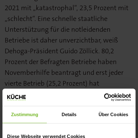
2021 mit „katastrophal“, 23,5 Prozent mit
„schlecht“. Eine schnelle staatliche
Unterstützung für die notleidenden
Betriebe ist daher unverzichtbar, weiß
Dehoga-Präsident Guido Zöllick. 80,2
Prozent der Befragten Betriebe haben
Novemberhilfe beantragt und erst jeder
vierte Betrieb (25,2 Prozent) hat
Abschlagzahlungen in Höhe von 7.614
Euro erhalten.
Zustimmung
Details
Über Cookies
Fast alle Befragten waren sich einig, dass
sie sich aufgrund der erheblichen
Diese Webseite verwendet Cookies