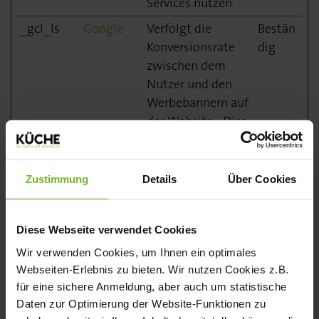
Services nutzen.
_gcl_ls
Google
Verfolgt die
Bestän
Konversionsrate
dig
zwischen dem
Nutzer und den
Werbebannern auf
der Website - Dies
dient der
Optimierung der
Relevanz der
Zustimmung
Details
Über Cookies
Werbung auf der
Website.
Diese Webseite verwendet Cookies
adpagevie
Adspirit
Anstehend
Sitzun
Wir verwenden Cookies, um Ihnen ein optimales
w.php
g
Webseiten-Erlebnis zu bieten. Wir nutzen Cookies z.B.
axd [x2]
ADEX
Wird verwendet,
3
für eine sichere Anmeldung, aber auch um statistische
um dem Besucher
Monat
Daten zur Optimierung der Website-Funktionen zu