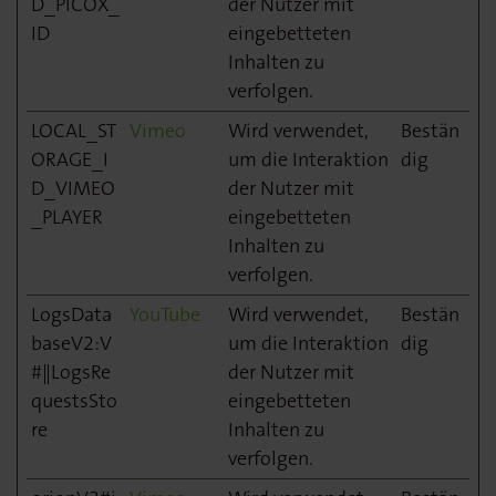
D_PICOX_
der Nutzer mit
ID
eingebetteten
Inhalten zu
verfolgen.
LOCAL_ST
Vimeo
Wird verwendet,
Bestän
ORAGE_I
um die Interaktion
dig
D_VIMEO
der Nutzer mit
_PLAYER
eingebetteten
Inhalten zu
verfolgen.
LogsData
YouTube
Wird verwendet,
Bestän
baseV2:V
um die Interaktion
dig
#||LogsRe
der Nutzer mit
questsSto
eingebetteten
re
Inhalten zu
verfolgen.