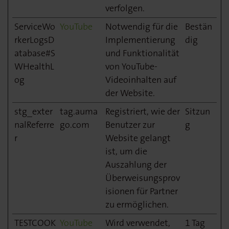
verfolgen.
ServiceWo
YouTube
Notwendig für die
Bestän
rkerLogsD
Implementierung
dig
atabase#S
und Funktionalität
WHealthL
von YouTube-
og
Videoinhalten auf
der Website.
stg_exter
tag.auma
Registriert, wie der
Sitzun
nalReferre
go.com
Benutzer zur
g
r
Website gelangt
ist, um die
Auszahlung der
Überweisungsprov
isionen für Partner
zu ermöglichen.
TESTCOOK
YouTube
Wird verwendet,
1 Tag