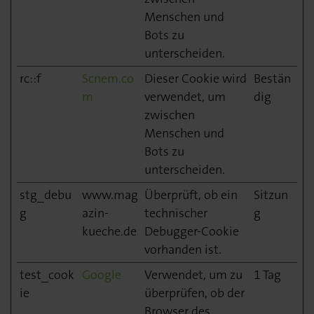
Menschen und
Bots zu
unterscheiden.
rc::f
Scnem.co
Dieser Cookie wird
Bestän
m
verwendet, um
dig
zwischen
Menschen und
Bots zu
unterscheiden.
stg_debu
www.mag
Überprüft, ob ein
Sitzun
g
azin-
technischer
g
kueche.de
Debugger-Cookie
vorhanden ist.
test_cook
Google
Verwendet, um zu
1 Tag
ie
überprüfen, ob der
Browser des