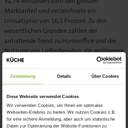
32,74 Milliarden Euro den größten
Marktanteil und verzeichnete ein
Umsatzplus von 16,1 Prozent. Zu den
wesentlichen Gründen zählen der
anhaltende Trend zu Homeoffice und die
Nutzung von Lieferdiensten, die gestiegene
Preissensibilität der Verbraucher:innen
und der Arbeitskräftemangel, der sich vor
Zustimmung
Details
Über Cookies
allem in der Bedienungsgastronomie
negativ bemerkbar macht.
Diese Webseite verwendet Cookies
Nicht zuletzt betrifft das Thema
Wir verwenden Cookies, um Ihnen ein optimales
Webseiten-Erlebnis zu bieten. Wir nutzen Cookies z.B.
Nachhaltigkeit als eine der drängendsten
für eine sichere Anmeldung, aber auch um statistische
Aufgaben auch den AHV-Markt, so die
Daten zur Optimierung der Website-Funktionen zu