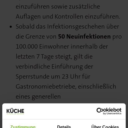
einzuführen sowie zusätzliche
Auflagen und Kontrollen einzuführen.
Sobald das Infektionsgeschehen über
die Grenze von
50 Neuinfektionen
pro
100.000 Einwohner innerhalb der
letzten 7 Tage steigt, gilt die
verbindliche Einführung der
Sperrstunde um 23 Uhr für
Gastronomiebetriebe, einschließlich
eines generellen
Außenabgabeverbotes von Alkohol.
Private Feiern
Zustimmung
Details
Über Cookies