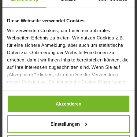
In Regionen mit einem Wert über
35
Neuinfektionen
folgt eine Begrenzung
Diese Webseite verwendet Cookies
auf 25 Teilnehmer im öffentlichen
Wir verwenden Cookies, um Ihnen ein optimales
Webseiten-Erlebnis zu bieten. Wir nutzen Cookies z.B.
Raum.
für eine sichere Anmeldung, aber auch um statistische
Ab
50 Neuinfektionen
pro 100.000
Daten zur Optimierung der Website-Funktionen zu
erheben, damit wir Ihnen Inhalte bereitstellen können, die
Einwohner in sieben Tagen werden
auf Ihre Interessen zugeschnitten sind. Wenn Sie auf
private Feiern auf maximal zehn
„Akzeptieren“ klicken, stimmen Sie der Verwendung
Teilnehmer im öffentlichen
dieser Cookies zu. Sie können die Cookie-Einstellungen
jederzeit ändern.
Raum beschränkt.
Datenschutzerklärung
|
Impressum
Akzeptieren
Hilfsmaßnahmen
Die Einschränkungen führen dazu,
Einstellungen
dass einige Wirtschaftsbereiche auch