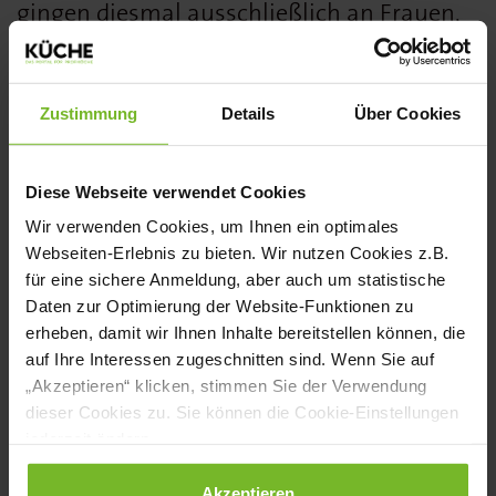
gingen diesmal ausschließlich an Frauen,
darunter Sarah Hallmann vom „Hallmann
& Klee“ in Berlin als „Gastronomin des
Zustimmung
Details
Über Cookies
Jahres“, Rebecca Fischer vom „Schlicht.
Esslokal“ in Koblenz als „Entdeckung des
Diese Webseite verwendet Cookies
Jahres“ und Sigi Schelling vom Münchner
Wir verwenden Cookies, um Ihnen ein optimales
„Werneckhof“ als „Aufsteigerin des Jahres“.
Webseiten-Erlebnis zu bieten. Wir nutzen Cookies z.B.
für eine sichere Anmeldung, aber auch um statistische
www.gaultmillau.de
Daten zur Optimierung der Website-Funktionen zu
erheben, damit wir Ihnen Inhalte bereitstellen können, die
auf Ihre Interessen zugeschnitten sind. Wenn Sie auf
NEWSLETTER
„Akzeptieren“ klicken, stimmen Sie der Verwendung
dieser Cookies zu. Sie können die Cookie-Einstellungen
jederzeit ändern.
Datenschutzerklärung
|
Impressum
Akzeptieren