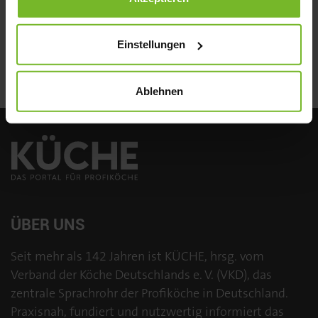
Senden
Einstellungen
Ablehnen
ÜBER UNS
Seit mehr als 142 Jahren ist KÜCHE, hrsg. vom
Verband der Köche Deutschlands e. V. (VKD), das
zentrale Sprachrohr der Profiköche in Deutschland.
Praxisnah, fundiert und nutzwertig informiert das