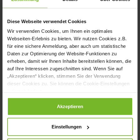
lassen sich die Kräuter am besten lagern.
Luftdicht, kühl und dunkel lieben sie es,
Diese Webseite verwendet Cookies
dann halten sie einige Monate frisch.
Wir verwenden Cookies, um Ihnen ein optimales
Webseiten-Erlebnis zu bieten. Wir nutzen Cookies z.B.
Sommer in der Küche
für eine sichere Anmeldung, aber auch um statistische
Daten zur Optimierung der Website-Funktionen zu
In der Küche sind die mediterranen
erheben, damit wir Ihnen Inhalte bereitstellen können, die
Kräuterstängel allseits beliebt. Sie würzen
auf Ihre Interessen zugeschnitten sind. Wenn Sie auf
„Akzeptieren“ klicken, stimmen Sie der Verwendung
(natürlich) Ratatouille, Bouillabaisse und
dieser Cookies zu. Sie können die Cookie-Einstellungen
Coq au Vin, dazu Backwaren, Gegrilltes,
jederzeit ändern.
Gemüsesuppen, Eiergerichte, Aufstriche,
Datenschutzerklärung
|
Impressum
Akzeptieren
Kräuterfrischkäse oder das Salatdressing.
Gemeinsam mit Olivenöl versprechen sie
Einstellungen
Sommer, Sonne und ein langes Leben. Wer