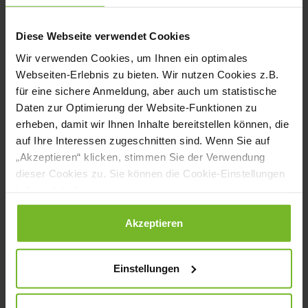
Gesichtspunkte Umwelt, Soziales und
Tierwohl mit ein – und das
Diese Webseite verwendet Cookies
gleichberechtigt.
Wir verwenden Cookies, um Ihnen ein optimales
Webseiten-Erlebnis zu bieten. Wir nutzen Cookies z.B.
Das bedeutet konkret unter anderem, dass
für eine sichere Anmeldung, aber auch um statistische
die Organisation genau unter die Lupe
Daten zur Optimierung der Website-Funktionen zu
erheben, damit wir Ihnen Inhalte bereitstellen können, die
nehmen will, ob die Lebensmittel „unter
auf Ihre Interessen zugeschnitten sind. Wenn Sie auf
sozial verträglichen Umständen“
„Akzeptieren“ klicken, stimmen Sie der Verwendung
dieser Cookies zu. Sie können die Cookie-Einstellungen
produziert und verarbeitet wurden.
jederzeit ändern.
Kriterien sind hier etwa angemessene
Datenschutzerklärung
|
Impressum
Akzeptieren
Löhne und die Frage, wie ernst Arbeits-
und Gesundheitsschutz sowie
Einstellungen
Unfallverhütung genommen wurden. Die
DGE spricht sich für ein Siegel aus, das –