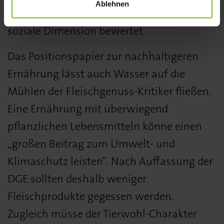
Ablehnen
ähnlich wie das Fairtrade-Label – die
soziale Dimension bewertet.
Das Positionspapier zur nachhaltigeren
Ernährung lässt auch Wasser auf die
Mühlen der Fleischgenuss-Kritiker fließen.
Eine Ernährung mit überwiegend
pflanzlichen Lebensmitteln könne einen
„großen Beitrag zum Umwelt- und
Klimaschutz leisten“. Nach Auffassung der
DGE sollten deshalb weniger
Fleischprodukte gegessen werden.
Zugleich müsse der Tierwohl-Charakter