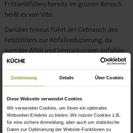
Frittierölfilters bereits im grünen Bereich,
heißt es von Vito.
Darüber hinaus führt der Gebrauch des
Fettölfilters zur Abfallreduzierung, da
weniger Altöl und Verpackungen anfallen
– was sich positiv auf den ökologischen
Fußabdruck des gastronomischen
Zustimmung
Details
Über Cookies
Betriebes auswirkt.
Die Zellulosefilter im Gerät sind vollständig
Diese Webseite verwendet Cookies
biologisch abbaubar und stellen damit
Wir verwenden Cookies, um Ihnen ein optimales
Webseiten-Erlebnis zu bieten. Wir nutzen Cookies z.B.
keine Umweltbelastung dar. Und
für eine sichere Anmeldung, aber auch um statistische
schließlich betont das Unternehmen aus
Daten zur Optimierung der Website-Funktionen zu