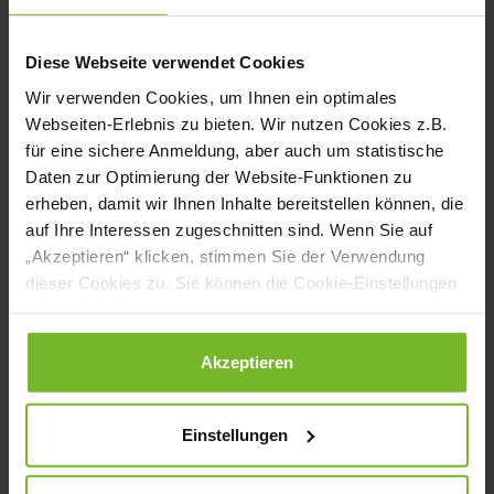
Pflegebedürftigen in der Altersgruppe 80+
zu, sodass der Bedarf an
Diese Webseite verwendet Cookies
Pflegeheimplätzen steigt.
Wir verwenden Cookies, um Ihnen ein optimales
Webseiten-Erlebnis zu bieten. Wir nutzen Cookies z.B.
Diese Entwicklung wirkt sich auf die
für eine sichere Anmeldung, aber auch um statistische
Ernährungs- gewohnheiten und -
Daten zur Optimierung der Website-Funktionen zu
erheben, damit wir Ihnen Inhalte bereitstellen können, die
bedürfnisse von Senioren und damit
auf Ihre Interessen zugeschnitten sind. Wenn Sie auf
unmittelbar auch auf die Arbeit von
„Akzeptieren“ klicken, stimmen Sie der Verwendung
dieser Cookies zu. Sie können die Cookie-Einstellungen
Köchen aus.
jederzeit ändern.
Lesen Sie mehr zu diesem spannenden
Datenschutzerklärung
|
Impressum
Akzeptieren
Thema, zu interessanten Perspektiven, die
der Markt bietet, und wie sich die
Einstellungen
"Kulinarik im Alter" künftig entwickelt und