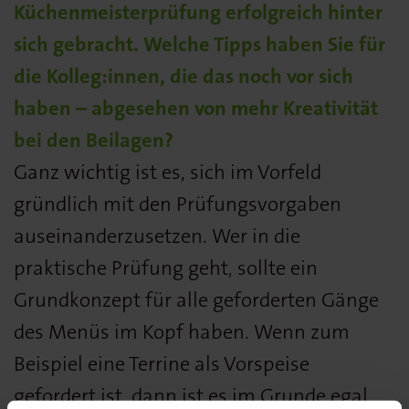
Küchenmeisterprüfung erfolgreich hinter
sich gebracht. Welche Tipps haben Sie für
die Kolleg:innen, die das noch vor sich
haben – abgesehen von mehr Kreativität
bei den Beilagen?
Ganz wichtig ist es, sich im Vorfeld
gründlich mit den Prüfungsvorgaben
auseinanderzusetzen. Wer in die
praktische Prüfung geht, sollte ein
Grundkonzept für alle geforderten Gänge
des Menüs im Kopf haben. Wenn zum
Beispiel eine Terrine als Vorspeise
gefordert ist, dann ist es im Grunde egal,