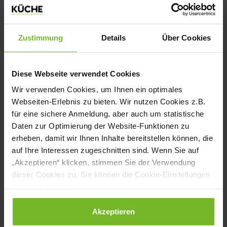
ob man die – je nach Warenkorb – mit
Wildschwein oder Kalb macht. Terrine
Zustimmung
Details
Über Cookies
bleibt Terrine – die ist von der Verarbeitung
her immer gleich. Ähnlich ist es beim
Diese Webseite verwendet Cookies
Zwischengang oder dem Dessert. Dieses
Wir verwenden Cookies, um Ihnen ein optimales
Grundkonzept sollte vor der Prüfung
Webseiten-Erlebnis zu bieten. Wir nutzen Cookies z.B.
stehen. Bei meiner eigenen Prüfung bin ich
für eine sichere Anmeldung, aber auch um statistische
Daten zur Optimierung der Website-Funktionen zu
damit sehr gut gefahren.
erheben, damit wir Ihnen Inhalte bereitstellen können, die
auf Ihre Interessen zugeschnitten sind. Wenn Sie auf
Und was raten Sie, um gut durch die
„Akzeptieren“ klicken, stimmen Sie der Verwendung
dieser Cookies zu. Sie können die Cookie-Einstellungen
theoretische Prüfung zu kommen?
jederzeit ändern.
Ganz wichtig ist, sich die Aufgaben sehr
gründlich durchzulesen und sich zu
Datenschutzerklärung
|
Impressum
Akzeptieren