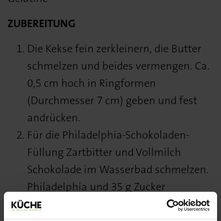
ZUBEREITUNG
Die Kekse fein zerkleinern, die Butter
schmelzen und beides vermengen. Ca.
0,5 cm hoch in Ringformen
(Durchmesser 7 cm) geben und fest
andrücken.
Für die Philadelphia-Schokoladen-
Füllung Zartbitter und Vollmilch
Schokolade im Wasserbad schmelzen.
Philadelphia und 35 g Zucker
glattrührend und die Sahne steif