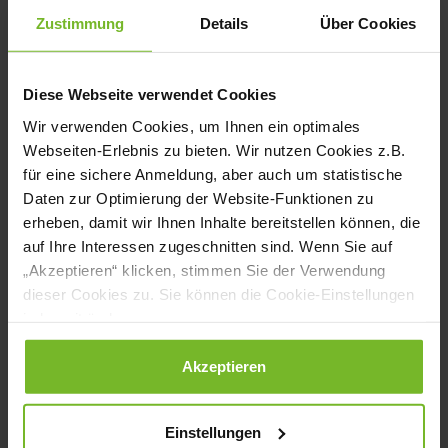
schlagen. Zunächst die Philadelphia-
Zustimmung
Details
Über Cookies
Mischung nach und nach zur
Schokolade geben.
Diese Webseite verwendet Cookies
Anschließend die Sahne unterheben.
Wir verwenden Cookies, um Ihnen ein optimales
Die Philadelphia Füllung auf dem
Webseiten-Erlebnis zu bieten. Wir nutzen Cookies z.B.
Kekseboden verteilen. Ca. 30 Min.
für eine sichere Anmeldung, aber auch um statistische
Daten zur Optimierung der Website-Funktionen zu
kaltstellen.
erheben, damit wir Ihnen Inhalte bereitstellen können, die
Für das Mango-Passionsfrucht Gelee,
auf Ihre Interessen zugeschnitten sind. Wenn Sie auf
„Akzeptieren“ klicken, stimmen Sie der Verwendung
Gelatine einweichen. Passionsfrucht-
dieser Cookies zu. Sie können die Cookie-Einstellungen
und Mangomark mit 30 g Zucker und
jederzeit ändern.
Agar Agar aufkochen. Die Gelatine
Datenschutzerklärung
|
Impressum
Akzeptieren
dazugeben und unterrühren. Die
Mischung ca. 30 Min. abkühlen lassen.
Einstellungen