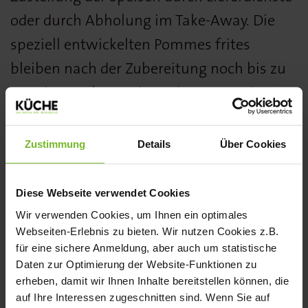
oder durch Abholung im Take-Away. Die
speziell entwickelten Pommes frites
bleiben nach der Zubereitung noch bis zu
20 Minuten knusprig und warm. So ist es
bei Lieferungen möglich den Kunden, statt
labbriger, kalter Pommes frites, ein
Zustimmung
Details
Über Cookies
hervorragendes Liefererlebnis zu bieten.
Ob in Kantinen, bei Buffets, auf
Diese Webseite verwendet Cookies
Banquettes im Catering oder bei Hotels,
Wir verwenden Cookies, um Ihnen ein optimales
Webseiten-Erlebnis zu bieten. Wir nutzen Cookies z.B.
die ihre Speisen im Zimmerservice
für eine sichere Anmeldung, aber auch um statistische
anbieten – die McCain SureCrisp Pommes
Daten zur Optimierung der Website-Funktionen zu
erheben, damit wir Ihnen Inhalte bereitstellen können, die
frites versprechen dem Kunden immer ein
auf Ihre Interessen zugeschnitten sind. Wenn Sie auf