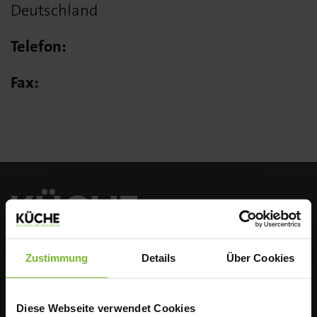
Deutschland
Telefon:
Fax:
Zustimmung
Details
Über Cookies
ÜBER UNS
Seit mehr als 142 Jahren ist KÜCHE, hrsg. vom
Diese Webseite verwendet Cookies