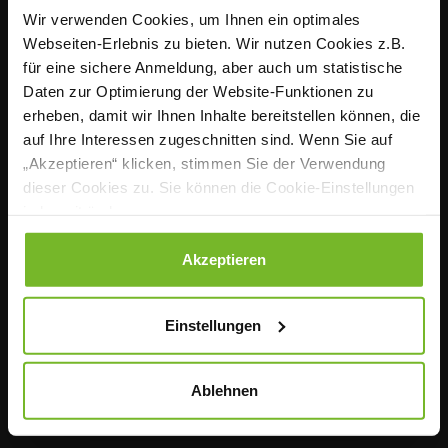
Verband der Köche Deutschlands e. V. (VKD), das
Wir verwenden Cookies, um Ihnen ein optimales
zentrale Sprachrohr der Profiköche in Deutschland.
Webseiten-Erlebnis zu bieten. Wir nutzen Cookies z.B.
Praxisnah, fundiert und nutzwertig informiert das
für eine sichere Anmeldung, aber auch um statistische
monatliche Fachmagazin Köchinnen und Köche in
Daten zur Optimierung der Website-Funktionen zu
erheben, damit wir Ihnen Inhalte bereitstellen können, die
der Individual-, Hotel-, Betriebs- sowie
auf Ihre Interessen zugeschnitten sind. Wenn Sie auf
Sozialgastronomie über die wichtigen Themen ihres
„Akzeptieren“ klicken, stimmen Sie der Verwendung
beruflichen Alltags. Mit dem Portal www.magazin-
dieser Cookies zu. Sie können die Cookie-Einstellungen
kueche.de und unserem Newsletter auch täglich
jederzeit ändern.
aktuell im Web.
Datenschutzerklärung
|
Impressum
Akzeptieren
Kontakt
Einstellungen
Redaktion
Anzeigen
Ablehnen
Vertrieb