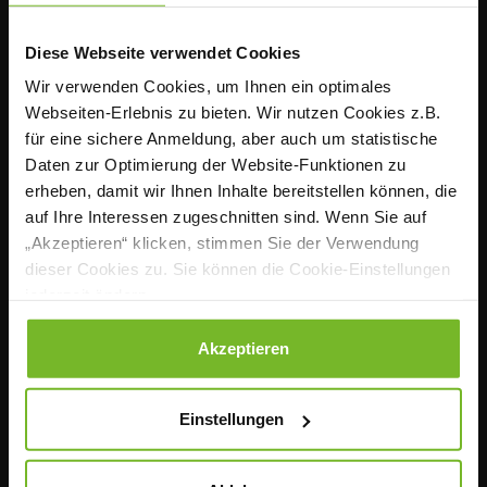
Diese Webseite verwendet Cookies
ÜBER UNS
Wir verwenden Cookies, um Ihnen ein optimales
Webseiten-Erlebnis zu bieten. Wir nutzen Cookies z.B.
Seit mehr als 142 Jahren ist KÜCHE, hrsg. vom
für eine sichere Anmeldung, aber auch um statistische
Verband der Köche Deutschlands e. V. (VKD), das
Daten zur Optimierung der Website-Funktionen zu
zentrale Sprachrohr der Profiköche in Deutschland.
erheben, damit wir Ihnen Inhalte bereitstellen können, die
Praxisnah, fundiert und nutzwertig informiert das
auf Ihre Interessen zugeschnitten sind. Wenn Sie auf
monatliche Fachmagazin Köchinnen und Köche in
„Akzeptieren“ klicken, stimmen Sie der Verwendung
der Individual-, Hotel-, Betriebs- sowie
dieser Cookies zu. Sie können die Cookie-Einstellungen
Sozialgastronomie über die wichtigen Themen ihres
jederzeit ändern.
beruflichen Alltags. Mit dem Portal www.magazin-
kueche.de und unserem Newsletter auch täglich
Datenschutzerklärung
|
Impressum
Akzeptieren
aktuell im Web.
Einstellungen
Kontakt