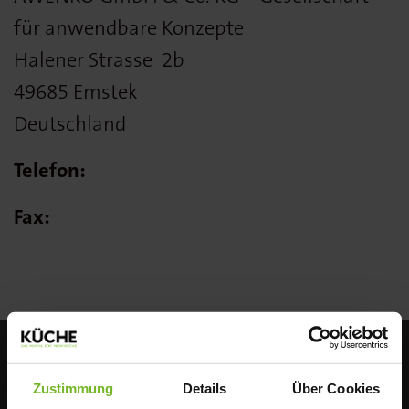
für anwendbare Konzepte
Halener Strasse
2b
49685 Emstek
Deutschland
Telefon:
Fax:
Zustimmung
Details
Über Cookies