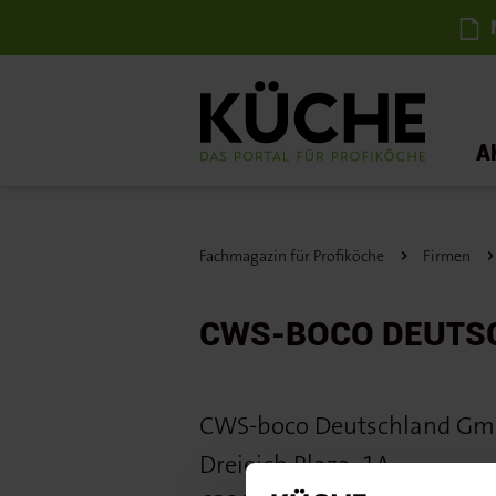
N
A
Fachmagazin für Profiköche
Firmen
CWS-BOCO DEUTS
CWS-boco Deutschland G
Dreieich Plaza
1A