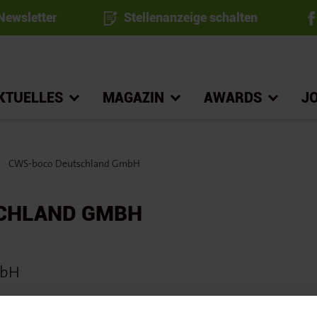
ewsletter
Stellenanzeige schalten
KTUELLES
MAGAZIN
AWARDS
J
CWS-boco Deutschland GmbH
CHLAND GMBH
mbH