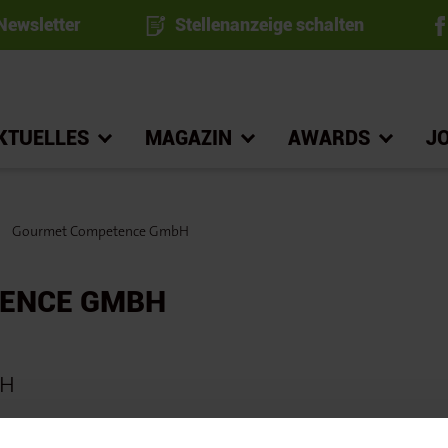
ewsletter
Stellenanzeige schalten
KTUELLES
MAGAZIN
AWARDS
J
Gourmet Competence GmbH
ENCE GMBH
bH