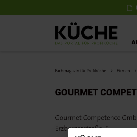
N
A
Fachmagazin für Profiköche
Firmen
GOURMET COMPET
Gourmet Competence Gm
Erzbergerstraße
5