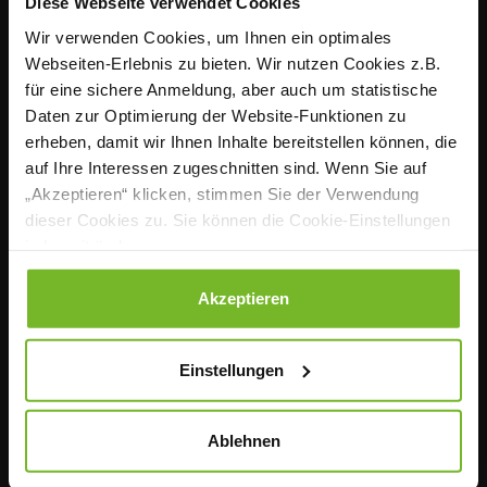
Diese Webseite verwendet Cookies
Seit mehr als 142 Jahren ist KÜCHE, hrsg. vom
Wir verwenden Cookies, um Ihnen ein optimales
Verband der Köche Deutschlands e. V. (VKD), das
Webseiten-Erlebnis zu bieten. Wir nutzen Cookies z.B.
zentrale Sprachrohr der Profiköche in Deutschland.
für eine sichere Anmeldung, aber auch um statistische
Praxisnah, fundiert und nutzwertig informiert das
Daten zur Optimierung der Website-Funktionen zu
monatliche Fachmagazin Köchinnen und Köche in
erheben, damit wir Ihnen Inhalte bereitstellen können, die
der Individual-, Hotel-, Betriebs- sowie
auf Ihre Interessen zugeschnitten sind. Wenn Sie auf
Sozialgastronomie über die wichtigen Themen ihres
„Akzeptieren“ klicken, stimmen Sie der Verwendung
beruflichen Alltags. Mit dem Portal www.magazin-
dieser Cookies zu. Sie können die Cookie-Einstellungen
kueche.de und unserem Newsletter auch täglich
jederzeit ändern.
aktuell im Web.
Datenschutzerklärung
|
Impressum
Akzeptieren
Kontakt
Einstellungen
Redaktion
Ablehnen
Anzeigen