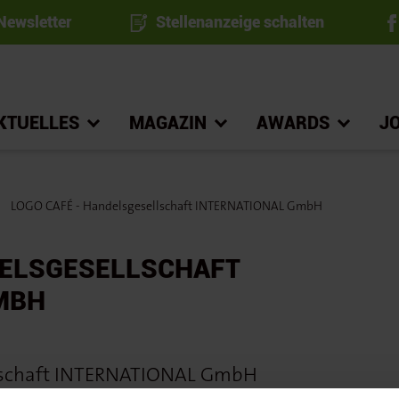
ewsletter
Stellenanzeige schalten
KTUELLES
MAGAZIN
AWARDS
J
LOGO CAFÉ - Handelsgesellschaft INTERNATIONAL GmbH
DELSGESELLSCHAFT
MBH
lschaft INTERNATIONAL GmbH