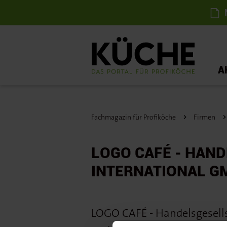
N
A
Fachmagazin für Profiköche
Firmen
LOGO CAFÉ - HAN
INTERNATIONAL G
LOGO CAFÉ - Handelsgesel