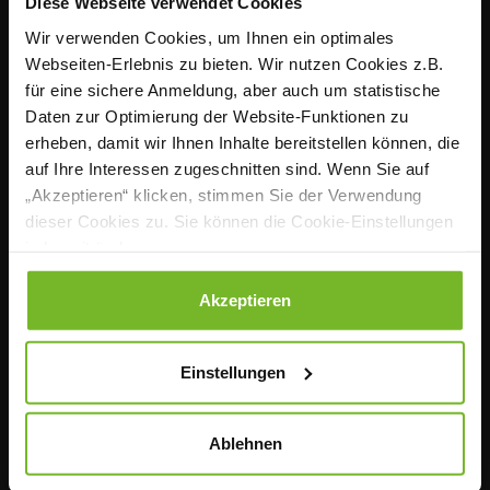
Diese Webseite verwendet Cookies
Seit mehr als 142 Jahren ist KÜCHE, hrsg. vom
Wir verwenden Cookies, um Ihnen ein optimales
Verband der Köche Deutschlands e. V. (VKD), das
Webseiten-Erlebnis zu bieten. Wir nutzen Cookies z.B.
zentrale Sprachrohr der Profiköche in Deutschland.
für eine sichere Anmeldung, aber auch um statistische
Praxisnah, fundiert und nutzwertig informiert das
Daten zur Optimierung der Website-Funktionen zu
monatliche Fachmagazin Köchinnen und Köche in
erheben, damit wir Ihnen Inhalte bereitstellen können, die
der Individual-, Hotel-, Betriebs- sowie
auf Ihre Interessen zugeschnitten sind. Wenn Sie auf
Sozialgastronomie über die wichtigen Themen ihres
„Akzeptieren“ klicken, stimmen Sie der Verwendung
beruflichen Alltags. Mit dem Portal www.magazin-
dieser Cookies zu. Sie können die Cookie-Einstellungen
kueche.de und unserem Newsletter auch täglich
jederzeit ändern.
aktuell im Web.
Datenschutzerklärung
|
Impressum
Akzeptieren
Kontakt
Einstellungen
Redaktion
Ablehnen
Anzeigen