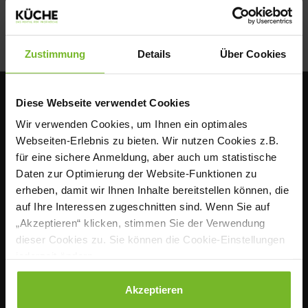
ZUR FIRMENSEITE
Zustimmung
Details
Über Cookies
Diese Webseite verwendet Cookies
Wir verwenden Cookies, um Ihnen ein optimales
Webseiten-Erlebnis zu bieten. Wir nutzen Cookies z.B.
für eine sichere Anmeldung, aber auch um statistische
Daten zur Optimierung der Website-Funktionen zu
ÜBER UNS
erheben, damit wir Ihnen Inhalte bereitstellen können, die
auf Ihre Interessen zugeschnitten sind. Wenn Sie auf
Seit mehr als 142 Jahren ist KÜCHE, hrsg. vom
„Akzeptieren“ klicken, stimmen Sie der Verwendung
Verband der Köche Deutschlands e. V. (VKD), das
dieser Cookies zu. Sie können die Cookie-Einstellungen
zentrale Sprachrohr der Profiköche in Deutschland.
jederzeit ändern.
Praxisnah, fundiert und nutzwertig informiert das
monatliche Fachmagazin Köchinnen und Köche in
Datenschutzerklärung
|
Impressum
Akzeptieren
der Individual-, Hotel-, Betriebs- sowie