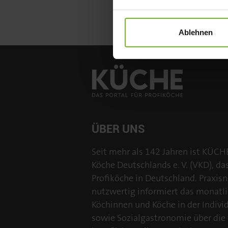
Ablehnen
ÜBER UNS
Seit mehr als 142 Jahren ist KÜCH
Köche Deutschlands e. V. (VKD), da
Profiköche in Deutschland. Praxisn
nutzwertig informiert das monatl
Köchinnen und Köche in der Individu
sowie Sozialgastronomie über die