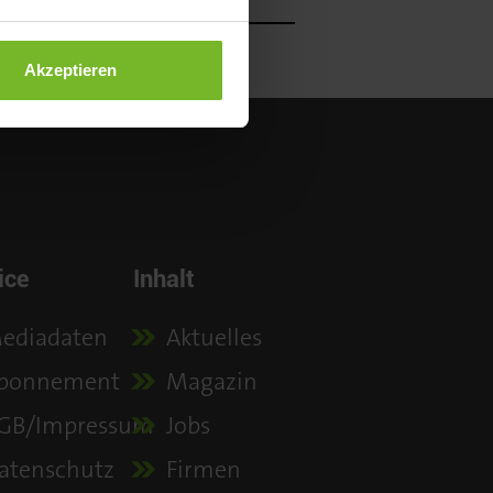
OP-JOB
Akzeptieren
ice
Inhalt
ediadaten
Aktuelles
bonnement
Magazin
GB/Impressum
Jobs
atenschutz
Firmen