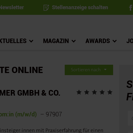
ewsletter
Stellenanzeige schalten
KTUELLES
MAGAZIN
AWARDS
J
TE ONLINE
Sortieren nach
S
MER GMBH & CO.
F
om:in (m/w/d)
– 97907
nsteiger:innen mit Praxiserfahrung für einen