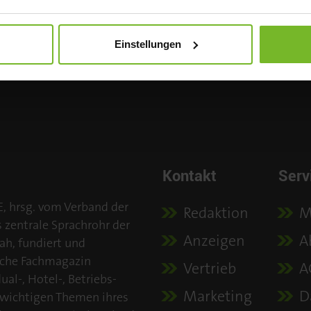
T
Einstellungen
Kontakt
Serv
E, hrsg. vom Verband der
Redaktion
M
s zentrale Sprachrohr der
Anzeigen
A
ah, fundiert und
iche Fachmagazin
Vertrieb
A
al-, Hotel-, Betriebs-
Marketing
D
 wichtigen Themen ihres