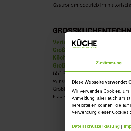
Gastronomiebetrieb im historisch
GROSSKÜCHENTECHNI
Vertriebsleiter:in für den Vertr
Großküchentechnik (m/w/d) ge
Köche/Quereinsteiger mit Prax
Zustimmung
Großküche – für das Vertret
65183 Wiesbaden,
Wir suchen eine:n engagierte:n Vert
Diese Webseite verwendet 
Großküchentechnik (m/w/d) – gern
Wir verwenden Cookies, um Ih
Praxiserfahrung aus der Großküche
Anmeldung, aber auch um sta
bereitstellen können, die auf
Verwendung dieser Cookies zu
Datenschutzerklärung
|
Im