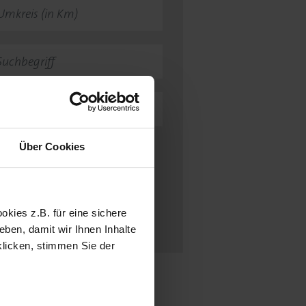
rgebnisse insgesamt:
2
Über Cookies
Suchen
kies z.B. für eine sichere
Zurücksetzen
ben, damit wir Ihnen Inhalte
klicken, stimmen Sie der