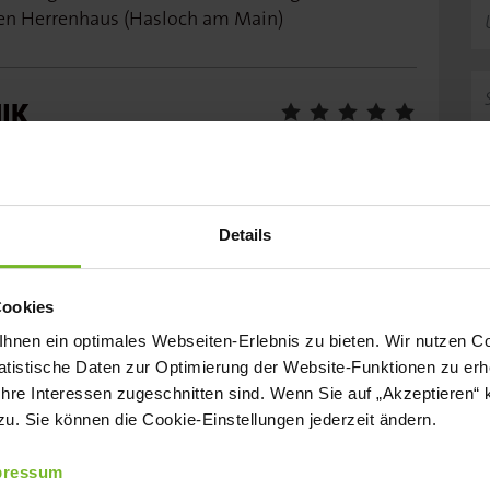
en Herrenhaus (Hasloch am Main)
K
ieb von
rne für
iserfahrung aus der
E
Details
ungsgebiet SÜD-OST
–
riebsleiter:in für den Vertrieb von
Cookies
e auch Köche oder Quereinsteiger mit
nen ein optimales Webseiten-Erlebnis zu bieten. Wir nutzen Coo
 – für das Vertretungsgebiet SÜD-OST
tistische Daten zur Optimierung der Website-Funktionen zu erhe
 Ihre Interessen zugeschnitten sind. Wenn Sie auf „Akzeptieren“ 
. Sie können die Cookie-Einstellungen jederzeit ändern.
pressum