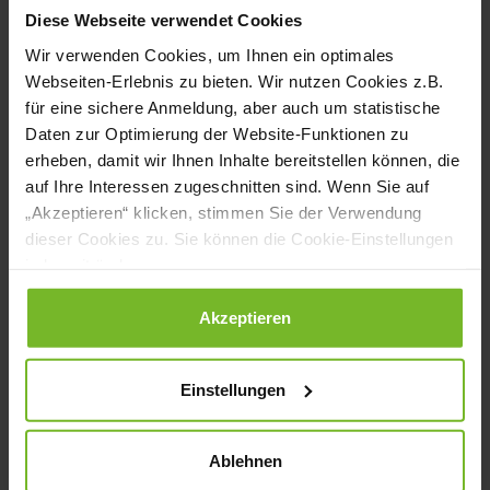
vielseitige Anwendungsmöglichkeiten
Diese Webseite verwendet Cookies
Wir verwenden Cookies, um Ihnen ein optimales
Zum Jubiläum präsentiert frischli das
Webseiten-Erlebnis zu bieten. Wir nutzen Cookies z.B.
für eine sichere Anmeldung, aber auch um statistische
Konzept „Clevere Desserts“, das mit
Daten zur Optimierung der Website-Funktionen zu
innovativen Rezeptideen hilft,
erheben, damit wir Ihnen Inhalte bereitstellen können, die
auf Ihre Interessen zugeschnitten sind. Wenn Sie auf
Warenkosten zu optimieren und Food-
„Akzeptieren“ klicken, stimmen Sie der Verwendung
Waste zu reduzieren. Zudem wird der neue
dieser Cookies zu. Sie können die Cookie-Einstellungen
jederzeit ändern.
„Gastro frischli Quark Birne“ erstmals
vorgestellt. Ein eigener Messestandbereich
Datenschutzerklärung
|
Impressum
Akzeptieren
widmet sich der breiten Anwendbarkeit
der frischli-Produkte – von Eis-Basen über
Einstellungen
Vanillecreme-Füllungen bis hin zum neuen
Barista Bio-Hafer-Drink. Besucher:innen
Ablehnen