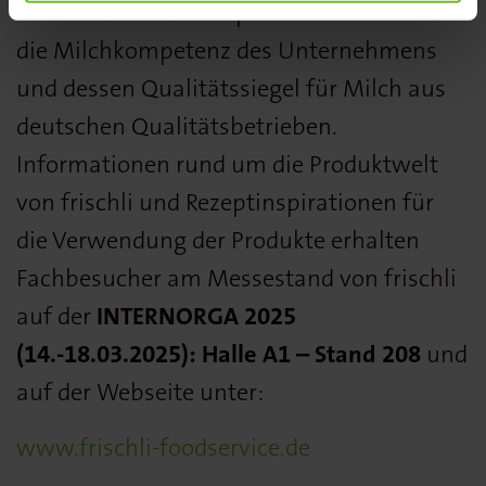
erhalten außerdem spannende Einblicke in
die Milchkompetenz des Unternehmens
und dessen Qualitätssiegel für Milch aus
deutschen Qualitätsbetrieben.
Informationen rund um die Produktwelt
von frischli und Rezeptinspirationen für
die Verwendung der Produkte erhalten
Fachbesucher am Messestand von frischli
auf der
INTERNORGA 2025
(14.-18.03.2025): Halle A1 – Stand 208
und
auf der Webseite unter:
www.frischli-foodservice.de