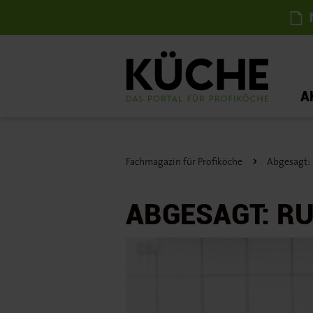
N
A
Fachmagazin für Profiköche
Abgesagt: 
ABGESAGT: R