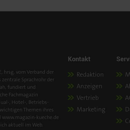
Kontakt
Serv
E, hrsg. vom Verband der
Redaktion
M
s zentrale Sprachrohr der
Anzeigen
A
ah, fundiert und
iche Fachmagazin
Vertrieb
A
al-, Hotel-, Betriebs-
Marketing
D
 wichtigen Themen ihres
tal www.magazin-kueche.de
C
ich aktuell im Web.