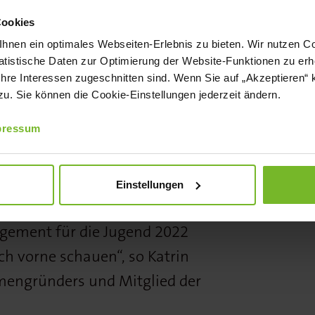
ne zu geben.“ Die aktuelle Corona-
Cookies
liche Planung des organisatorisch
nen ein optimales Webseiten-Erlebnis zu bieten. Wir nutzen Coo
tistische Daten zur Optimierung der Website-Funktionen zu erhe
eder für die Teilnehmer und
 Ihre Interessen zugeschnitten sind. Wenn Sie auf „Akzeptieren“ 
le an der Ausrichtung Beteiligten zu.
. Sie können die Cookie-Einstellungen jederzeit ändern.
pressum
ich bereits auf den Rudolf Achenbach
tten wir um Verständnis. Es schmerzt
 schweren Zeiten diese einmalige
Einstellungen
rufslaufbahn nehmen zu müssen. Mit
agement für die Jugend 2022
ch vorne schauen“, so Katrin
mengründers und Mitglied der