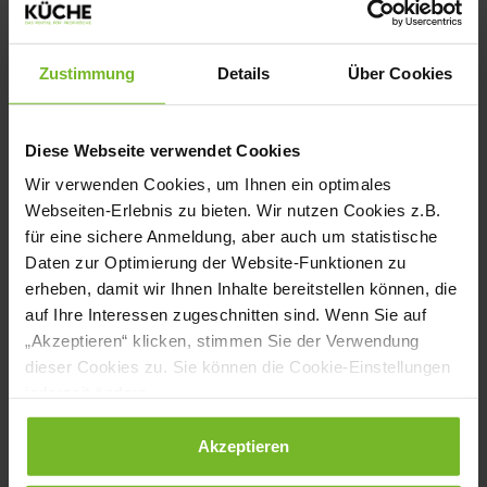
Deep Crinkers sind sie extra-knusprig und
lange standstabil.
Zustimmung
Details
Über Cookies
Diese Webseite verwendet Cookies
Wir verwenden Cookies, um Ihnen ein optimales
Webseiten-Erlebnis zu bieten. Wir nutzen Cookies z.B.
für eine sichere Anmeldung, aber auch um statistische
Daten zur Optimierung der Website-Funktionen zu
erheben, damit wir Ihnen Inhalte bereitstellen können, die
auf Ihre Interessen zugeschnitten sind. Wenn Sie auf
Die Country Deep Crinkers sind mit einer
„Akzeptieren“ klicken, stimmen Sie der Verwendung
aromatischen Kräuterwürzung vorgewürzt und nach
dieser Cookies zu. Sie können die Cookie-Einstellungen
dem Frittieren sofort servierbereit. Foto: © McCain
jederzeit ändern.
GmbH
Datenschutzerklärung
|
Impressum
Akzeptieren
Einfaches Handling – entwickelt für den