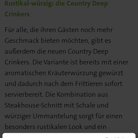
Rustikal-würzig: die Country Deep
Crinkers
Für alle, die ihren Gästen noch mehr
Geschmack bieten möchten, gibt es
außerdem die neuen Country Deep
Crinkers. Die Variante ist bereits mit einer
aromatischen Kräuterwürzung gewürzt
und dadurch nach dem Frittieren sofort
servierbereit. Die Kombination aus
Steakhouse-Schnitt mit Schale und
würziger Ummantelung sorgt für einen
besonders rustikalen Look und ein
intensives Geschmackserlebnis. Wie die