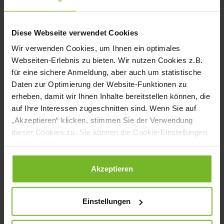
Auszeichnung erfuhr: „Wir freuen uns und
sind stolz auf diese Auszeichnung. Aber
Diese Webseite verwendet Cookies
noch viel schöner ist es, täglich zu sehen,
Wir verwenden Cookies, um Ihnen ein optimales
Webseiten-Erlebnis zu bieten. Wir nutzen Cookies z.B.
wie bereichernd die Zusammenarbeit mit
für eine sichere Anmeldung, aber auch um statistische
Menschen mit einem Handicap ist. Ihr
Daten zur Optimierung der Website-Funktionen zu
erheben, damit wir Ihnen Inhalte bereitstellen können, die
Engagement und das Vertrauen, das sie
auf Ihre Interessen zugeschnitten sind. Wenn Sie auf
uns schenken, sind ein Gewinn, den keiner
„Akzeptieren“ klicken, stimmen Sie der Verwendung
dieser Cookies zu. Sie können die Cookie-Einstellungen
von uns missen möchte“, sagt Dr. Lothar
jederzeit ändern.
Becker, Eigentümer des Atrium Hotel
Datenschutzerklärung
|
Impressum
Akzeptieren
Mainz.
www.atrium-mainz.de
Einstellungen