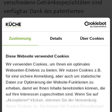
verschiedene Getränkespezialitäten sind
verfügbar. Dank des patentierten
Heizsystems können verschiedene
Brühtemperaturen für unterschiedliche
Getränke eingestellt werden. Als
Zustimmung
Details
Über Cookies
Nebeneffekt sinkt der Energieverbrauch. Es
kann zwischen Festwasseranschluss und
Diese Webseite verwendet Cookies
integriertem Wassertank gewählt werden.
Wir verwenden Cookies, um Ihnen ein optimales
Webseiten-Erlebnis zu bieten. Wir nutzen Cookies z.B.
Ein oder zwei Bohnenbehälter sind
für eine sichere Anmeldung, aber auch um statistische
wählbar.
Daten zur Optimierung der Website-Funktionen zu
erheben, damit wir Ihnen Inhalte bereitstellen können, die
Weitere Informationen finden Sie
hier
.
auf Ihre Interessen zugeschnitten sind. Wenn Sie auf
„Akzeptieren“ klicken, stimmen Sie der Verwendung
dieser Cookies zu. Sie können die Cookie-Einstellungen
jederzeit ändern.