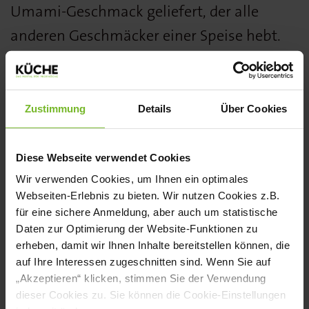
Umami-Geschmack geliefert, der alle
anderen Geschmäcker einer Speise hebt.
Furikake verfügt außerdem über eine
unterschwellige, leicht liebliche Note.
Typische Einsatzgebiete sind als Topping
Zustimmung
Details
Über Cookies
zu Reis, Fleisch, Fisch, Gemüse, Pasta,
Eintöpfen, Saucen, Dressings, Dips und
Diese Webseite verwendet Cookies
überall dort, wo Umami und neue
Wir verwenden Cookies, um Ihnen ein optimales
Webseiten-Erlebnis zu bieten. Wir nutzen Cookies z.B.
Geschmacksprofile gefragt sind. Auch
für eine sichere Anmeldung, aber auch um statistische
Spiegelei-Topping ist eine Variante.
Daten zur Optimierung der Website-Funktionen zu
erheben, damit wir Ihnen Inhalte bereitstellen können, die
Weitere Informationen finden Sie
hier
.
auf Ihre Interessen zugeschnitten sind. Wenn Sie auf
„Akzeptieren“ klicken, stimmen Sie der Verwendung
dieser Cookies zu. Sie können die Cookie-Einstellungen