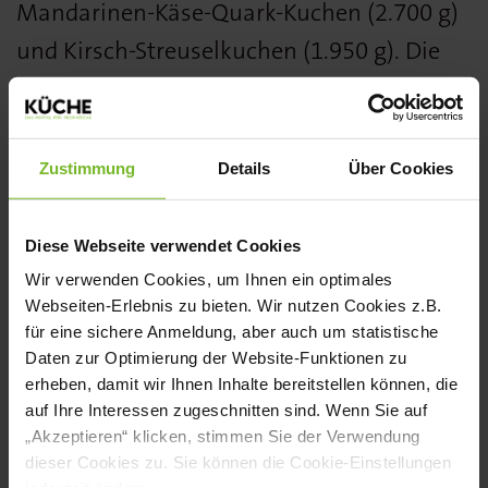
Mandarinen-Käse-Quark-Kuchen (2.700 g)
und Kirsch-Streuselkuchen (1.950 g). Die
Kuchen kommen ungeschnitten und im
praktischen Plattenmaß (29 x 29 cm)
daher. So können sie je nach
Zustimmung
Details
Über Cookies
Einsatzbereich, Anlass und Kalkulation frei
portioniert werden. Außerdem bleiben sie
Diese Webseite verwendet Cookies
lange frisch und die Früchte saften
Wir verwenden Cookies, um Ihnen ein optimales
Webseiten-Erlebnis zu bieten. Wir nutzen Cookies z.B.
weniger stark aus. Weitere Vorteile: gute
für eine sichere Anmeldung, aber auch um statistische
Haltbarkeit und Standzeit.
Daten zur Optimierung der Website-Funktionen zu
erheben, damit wir Ihnen Inhalte bereitstellen können, die
Weitere Informationen finden Sie
hier
.
auf Ihre Interessen zugeschnitten sind. Wenn Sie auf
„Akzeptieren“ klicken, stimmen Sie der Verwendung
dieser Cookies zu. Sie können die Cookie-Einstellungen