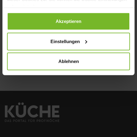
jederzeit ändern.
NEWSLETTER
Datenschutzerklärung
|
Impressum
Akzeptieren
Einstellungen
Senden
Ablehnen