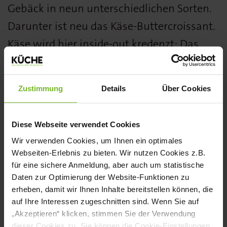
Gebäck in neun unterschiedlichen Sorten.
Darunter ist neu das Käse-Buttercroissant.
Käse wird hier inside-out kredenzt: Das
rustikale Buttercroissant mit einer
würzigen Gouda-­Füllung ist vorgegärt und
Zustimmung
Details
Über Cookies
mit aromatischem Gouda bestreut. Das
Motto von Schöller Backwaren lautet:
Diese Webseite verwendet Cookies
„Manchmal darf es eben ein bisschen
Wir verwenden Cookies, um Ihnen ein optimales
cheesy sein.“ Eine Verkaufseinheit enthält
Webseiten-Erlebnis zu bieten. Wir nutzen Cookies z.B.
für eine sichere Anmeldung, aber auch um statistische
2 x 30 Stück á 100 g. Silber bei den
Daten zur Optimierung der Website-Funktionen zu
Backwaren herzhaft!
erheben, damit wir Ihnen Inhalte bereitstellen können, die
auf Ihre Interessen zugeschnitten sind. Wenn Sie auf
Weitere Informationen finden Sie
hier
.
„Akzeptieren“ klicken, stimmen Sie der Verwendung
dieser Cookies zu. Sie können die Cookie-Einstellungen