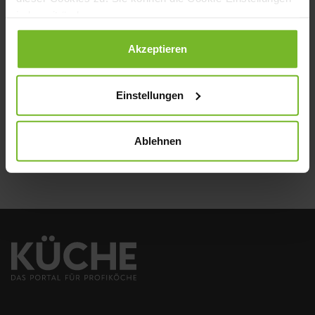
jederzeit ändern.
NEWSLETTER
Datenschutzerklärung
|
Impressum
Akzeptieren
Einstellungen
Senden
Ablehnen