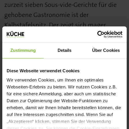
zurzeit sieben Sous-vide-Gerichte für die
gehobene Gastronomie ist der
Kalbstafelspitz. Der zeigt sich mager,
butterzart, mild im Geschmack und
rosarot in der Farbe. Je nach Belieben
Zustimmung
Details
Über Cookies
können dazu zum Beispiel grünes
Kartoffel-Erbsen-Püree, glasierte Karotten
Diese Webseite verwendet Cookies
und Schalottensauce genossen werden.
Wir verwenden Cookies, um Ihnen ein optimales
Durch eine exakte Kalkulationsbasis lässt
Webseiten-Erlebnis zu bieten. Wir nutzen Cookies z.B.
für eine sichere Anmeldung, aber auch um statistische
sich jedes Gericht einfach kalkulieren, was
Daten zur Optimierung der Website-Funktionen zu
Geld und Zeit spart.
erheben, damit wir Ihnen Inhalte bereitstellen können, die
auf Ihre Interessen zugeschnitten sind. Wenn Sie auf
Weitere Informationen finden Sie
hier
.
„Akzeptieren“ klicken, stimmen Sie der Verwendung
dieser Cookies zu. Sie können die Cookie-Einstellungen