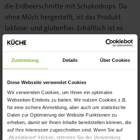
die Erdbeerschnitte mit Schokodrops. Da
ohne Milch hergestellt, ist das Produkt
laktose- und glutenfrei. Erhältlich ist es
tiefgekühlt und vorgeschnitten in 12
Portionen zu je etwa 129 Gramm.
Zustimmung
Details
Über Cookies
www.erlenbacher.de/de
Diese Webseite verwendet Cookies
Die vegane Erdbeerschnitte von
Wir verwenden Cookies, um Ihnen ein optimales
Erlenbacher wurde von der Fachjury des
Webseiten-Erlebnis zu bieten. Wir nutzen Cookies z.B.
KÜCHE BEST PRODUCT AWARDS in der
für eine sichere Anmeldung, aber auch um statistische
Daten zur Optimierung der Website-Funktionen zu
Kategorie Vegetarisch/Vegan mit einer
erheben, damit wir Ihnen Inhalte bereitstellen können, die
Silbermedaille ausgezeichnet. Alle
auf Ihre Interessen zugeschnitten sind. Wenn Sie auf
„Akzeptieren“ klicken, stimmen Sie der Verwendung