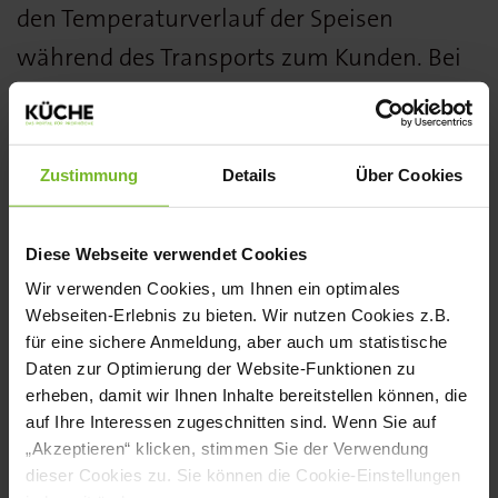
den Temperaturverlauf der Speisen
während des Transports zum Kunden. Bei
Abweichungen kann der Anwender somit
schnell reagieren. Dabei kann das System
ohne großen Aufwand eingerichtet
Zustimmung
Details
Über Cookies
werden. Alle gespeicherten Daten sind bis
zu fünf Jahre sauber, einheitlich und
Diese Webseite verwendet Cookies
revisionssicher verfügbar sowie bei
Wir verwenden Cookies, um Ihnen ein optimales
Webseiten-Erlebnis zu bieten. Wir nutzen Cookies z.B.
Kontrollen jederzeit abrufbar. Eine
für eine sichere Anmeldung, aber auch um statistische
schriftliche Dokumentation entfällt also.
Daten zur Optimierung der Website-Funktionen zu
erheben, damit wir Ihnen Inhalte bereitstellen können, die
Weitere Informationen finden Sie
hier.
auf Ihre Interessen zugeschnitten sind. Wenn Sie auf
„Akzeptieren“ klicken, stimmen Sie der Verwendung
dieser Cookies zu. Sie können die Cookie-Einstellungen