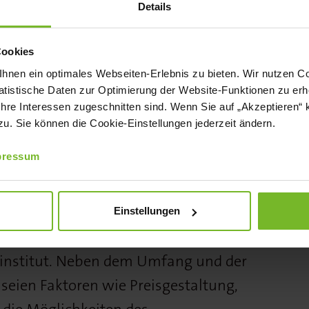
 Restaurant Heimat im 25Hours Hotel
Details
eger hervor. Preisträger in der
Cookies
emein/regional ist das Speiselokal
nen ein optimales Webseiten-Erlebnis zu bieten. Wir nutzen Coo
erlin.
tistische Daten zur Optimierung der Website-Funktionen zu erhe
 Ihre Interessen zugeschnitten sind. Wenn Sie auf „Akzeptieren“ 
e
. Sie können die Cookie-Einstellungen jederzeit ändern.
s-Geschäftsführer Otto J. Völker,
pressum
etende Chefredakteurin des Magazins
Christina Fischer, Paula Bosch und
 Gastronomiefachleute an. Ihre
Einstellungen
Beurteilung der Restaurants seien sehr
ninstitut. Neben dem Umfang und der
seien Faktoren wie Preisgestaltung,