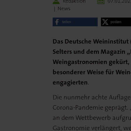
Redaktion
07.01.202
|
News
teilen
posten
Das Deutsche Weininstitut 
Selters und dem Magazin 
Weingastronomien gekürt, d
besonderer Weise für Wein
engagierten
.
Die nunmehr achte Auflage
Corona-Pandemie geprägt. 
an dem Wettbewerb aufgrun
Gastronomie verlängert, we