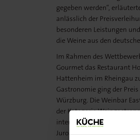
gegeben werden“, erläuter
anlässlich der Preisverleih
besonderen Leistungen und 
die Weine aus den deutsche
Im Rahmen des Wettbewerbs 
Gourmet das Restaurant Ho
Hattenheim im Rheingau zu
Gastronomie ging der Preis 
Würzburg. Die Weinbar Eas
der Kategorie Weingastrono
internationalen Gastronom
Juroren das Vinocentral in 