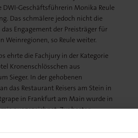
te DWI-Geschäftsführerin Monika Reule
ung. Das schmälere jedoch nicht die
das Engagement der Preisträger für
n Weinregionen, so Reule weiter.
ehrte die Fachjury in der Kategorie
tel Kronenschlösschen aus
m Sieger. In der gehobenen
an das Restaurant Reisers am Stein in
tgrape in Frankfurt am Main wurde in
mie ausgezeichnet. Zur besten
ie des Wettbewerbs wählten die
Darmstadt – in der Kategorie