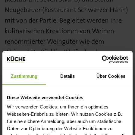
Neugebauer (Restaurant Schwarzer Hahn)
mit von der Partie. Begleitet werden ihre
kulinarischen Kreationen von Weinen
renommierter Weingüter wie dem
Weingut Dr. Bürklin-Wolf oder der
Domaine Roc de L’Abbaye. Zahlreiche
Anbieter präsentieren ihre Produkte. Für
Zustimmung
Details
Über Cookies
die musikalische Untermalung sorgt eine
Live-Band. Ein besonderes Erlebnis für alle
Diese Webseite verwendet Cookies
Sinne ist die Teilnahme an der „Besten
Wir verwenden Cookies, um Ihnen ein optimales
Party des Jahres in Boris Rommels Küche“.
Webseiten-Erlebnis zu bieten. Wir nutzen Cookies z.B.
für eine sichere Anmeldung, aber auch um statistische
Die Teilnahme kostet 395 Euro pro Person
Daten zur Optimierung der Website-Funktionen zu