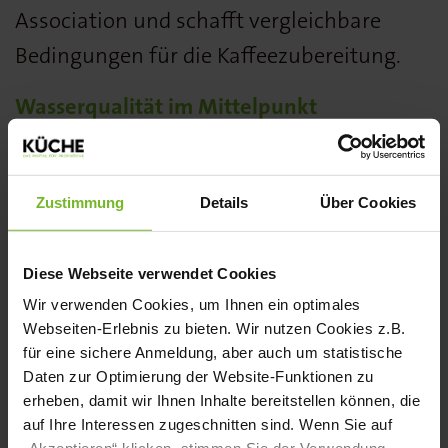
Association und schafft vergleichbare
Bedingungen für die Kaffeezubereitung.
Wasserqualität im Mittelpunkt
Am Messestand stellt BRITA die Bedeutung
von Wasser für Geschmack und Extraktion
Zustimmung
Details
Über Cookies
bei der Kaffeezubereitung in den
Mittelpunkt. Besucher können die
Diese Webseite verwendet Cookies
Auswirkungen unterschiedlicher
Wir verwenden Cookies, um Ihnen ein optimales
Wasserqualitäten auf Kaffee und andere
Webseiten-Erlebnis zu bieten. Wir nutzen Cookies z.B.
für eine sichere Anmeldung, aber auch um statistische
Heißgetränke kennenlernen.
Daten zur Optimierung der Website-Funktionen zu
erheben, damit wir Ihnen Inhalte bereitstellen können, die
Ergänzt wird das Programm durch tägliche
auf Ihre Interessen zugeschnitten sind. Wenn Sie auf