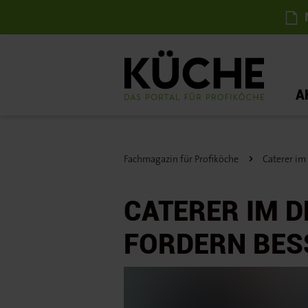
N
A
Fachmagazin für Profiköche
Caterer i
CATERER IM 
FORDERN BES