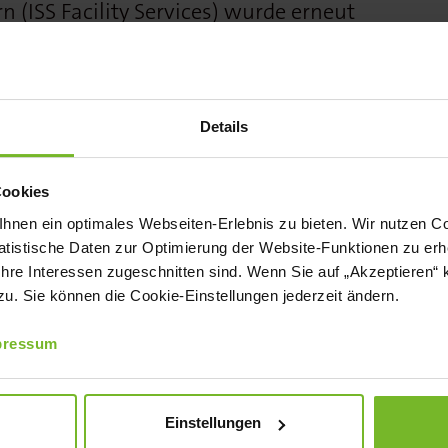
(ISS Facility Services) wurde erneut
mt.
r politische Handlungsbedarf der
Details
teigerungen, Fachkräftemangel und
ngen verlangen klare Signale der
Cookies
ie Branche die dauerhafte Geltung des
nen ein optimales Webseiten-Erlebnis zu bieten. Wir nutzen Coo
satzes von 7 % auf Speisen ab Januar
tistische Daten zur Optimierung der Website-Funktionen zu erhe
e wöchentliche statt tägliche
 Ihre Interessen zugeschnitten sind. Wenn Sie auf „Akzeptieren“ 
. Sie können die Cookie-Einstellungen jederzeit ändern.
etriebliche Flexibilität.
pressum
ringt Branche und Politik zusammen
and zum Parlamentarischen Abend im
Einstellungen
 namhafter Unternehmen trafen dort