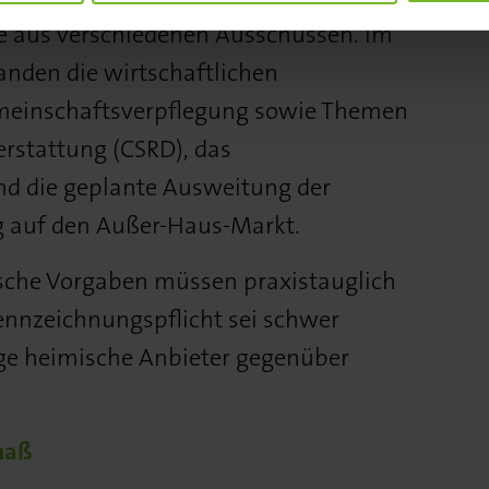
 aus verschiedenen Ausschüssen. Im
nden die wirtschaftlichen
meinschaftsverpflegung sowie Themen
erstattung (CSRD), das
und die geplante Ausweitung der
 auf den Außer-Haus-Markt.
tische Vorgaben müssen praxistauglich
Kennzeichnungspflicht sei schwer
ge heimische Anbieter gegenüber
maß