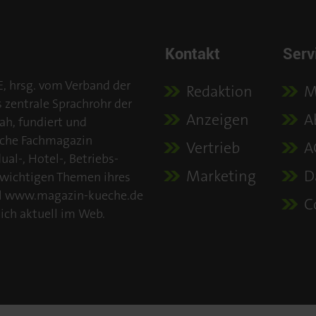
Kontakt
Serv
E, hrsg. vom Verband der
Redaktion
M
s zentrale Sprachrohr der
Anzeigen
A
ah, fundiert und
iche Fachmagazin
Vertrieb
A
al-, Hotel-, Betriebs-
Marketing
D
 wichtigen Themen ihres
tal www.magazin-kueche.de
C
ich aktuell im Web.