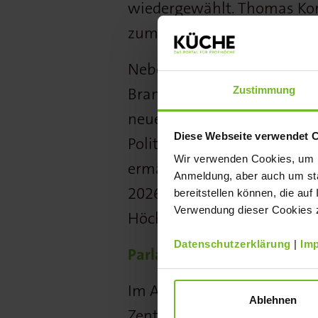
wiedergewählt. Thomas Korn 
zum Schatzmeister bestim
Neben den Wahlen stand de
Zustimmung
Branche im Fokus. Kostens
neue gesetzliche Anforderu
Diese Webseite verwendet 
Politik. Priorität hat für d
Wir verwenden Cookies, um Ih
ermäßigten Mehrwertsteuer
Anmeldung, aber auch um sta
2026. Ebenso gefordert: ein
bereitstellen können, die auf
Verwendung dieser Cookies zu
Höchstarbeitszeit für mehr b
Datenschutzerklärung
|
Im
Parlamentarischer Abend b
Im Anschluss lud der Verb
Ablehnen
Zentrum Berlins. Vertreter