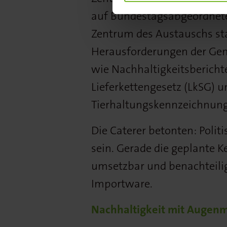
auf Bundestagsabgeordnete
Zentrum des Austauschs sta
Herausforderungen der Ge
wie Nachhaltigkeitsbericht
Lieferkettengesetz (LkSG) 
Tierhaltungskennzeichnung
Die Caterer betonten: Poli
sein. Gerade die geplante 
umsetzbar und benachteili
Importware.
Nachhaltigkeit mit Augen