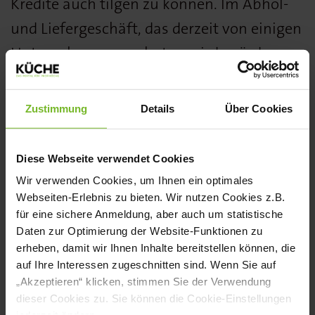
Kredite auch tilgen zu können. Im Abhol-
und Liefergeschäft, das derzeit von einigen
Unternehmen angeboten wird, würden
bereits sieben Prozent Umsatzsteuer
gelten.
Zustimmung
Details
Über Cookies
Jetzt stellt Bundeswirtschaftsminister
Diese Webseite verwendet Cookies
Altmaier Hilfen für die durch die Corona-
Wir verwenden Cookies, um Ihnen ein optimales
Pandemie besonders
Webseiten-Erlebnis zu bieten. Wir nutzen Cookies z.B.
betroffene Gastronomie- und
für eine sichere Anmeldung, aber auch um statistische
Daten zur Optimierung der Website-Funktionen zu
Hotelbranche in Aussicht. Die
erheben, damit wir Ihnen Inhalte bereitstellen können, die
Gastronomie brauche "Unterstützung,
auf Ihre Interessen zugeschnitten sind. Wenn Sie auf
„Akzeptieren“ klicken, stimmen Sie der Verwendung
damit sie nach Abflauen der Krise auf die
dieser Cookies zu. Sie können die Cookie-Einstellungen
Beine kommt", sagte Altmaier gegenüber