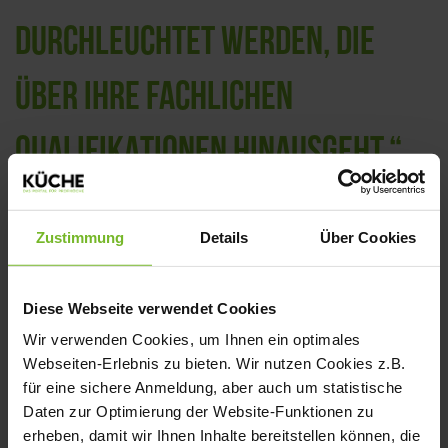
DURCHLEUCHTET WERDEN, DIE
ÜBER IHRE FACHLICHEN
QUALIFIKATIONEN HINAUSGEHT.“
BJÖRN GRIMM
Zustimmung
Details
Über Cookies
Social Recruiting bevorzugt diejenigen, die
Diese Webseite verwendet Cookies
in sozialen Netzwerken stark präsent sind
Wir verwenden Cookies, um Ihnen ein optimales
und sich gut „vermarkten“ können. Doch
Webseiten-Erlebnis zu bieten. Wir nutzen Cookies z.B.
nicht jeder fühlt sich wohl dabei, sein
für eine sichere Anmeldung, aber auch um statistische
Daten zur Optimierung der Website-Funktionen zu
Leben und seine Karriere in sozialen
erheben, damit wir Ihnen Inhalte bereitstellen können, die