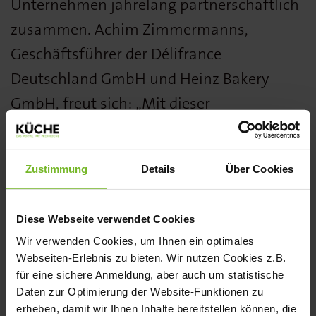
Unternehmen jahrelang partnerschaftlich
zusammen. Achim Zimmermanns,
Geschäftsführer der Délifrance
Deutschland GmbH und Heinz Bakery
GmbH, freut sich: „Mit dieser
Verschmelzung kommt nun endlich
zusammen, was zusammengehört. Unsere
Zustimmung
Details
Über Cookies
Kollegen in Altdorf bilden neben dem Team
in Mülheim unsere Betriebsstätte in
Diese Webseite verwendet Cookies
Bayern.“ Alle Rechte und Pflichten der
Wir verwenden Cookies, um Ihnen ein optimales
Heinz Bakery GmbH gehen auf die
Webseiten-Erlebnis zu bieten. Wir nutzen Cookies z.B.
Délifrance Deutschland GmbH über. Die
für eine sichere Anmeldung, aber auch um statistische
Daten zur Optimierung der Website-Funktionen zu
Kunden der Heinz Bakery GmbH werden
erheben, damit wir Ihnen Inhalte bereitstellen können, die