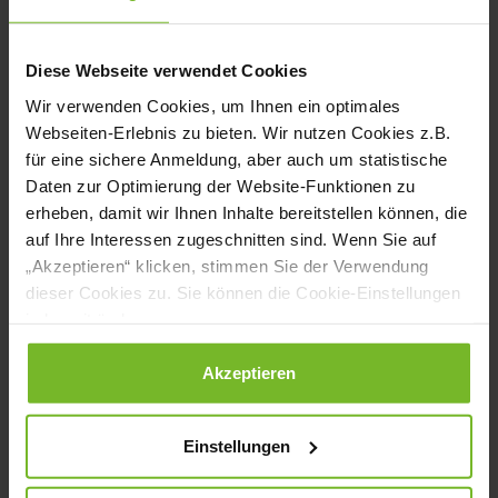
Grübnau alle vier Teilnehmer glänzen
konnten, entschied sich die Jury alle eine
Diese Webseite verwendet Cookies
Runde weiterkommen zu lassen. Finalist,
Wir verwenden Cookies, um Ihnen ein optimales
Dennis Holst musste für das Finale jedoch
Webseiten-Erlebnis zu bieten. Wir nutzen Cookies z.B.
für eine sichere Anmeldung, aber auch um statistische
absagen.
Daten zur Optimierung der Website-Funktionen zu
erheben, damit wir Ihnen Inhalte bereitstellen können, die
Hier stellen sich die Finalistinnen nochmal
auf Ihre Interessen zugeschnitten sind. Wenn Sie auf
selbst vor:
„Akzeptieren“ klicken, stimmen Sie der Verwendung
dieser Cookies zu. Sie können die Cookie-Einstellungen
jederzeit ändern.
Jacki Johannsen
Datenschutzerklärung
|
Impressum
Akzeptieren
Sophie Knull
Einstellungen