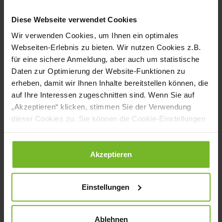
Internationalen Frauentag am 8. März
Diese Webseite verwendet Cookies
2019, an dem Fairtrade-Rosen an weibliche
Wir verwenden Cookies, um Ihnen ein optimales
Hotelgäste verschenkt wurden. Jansen:
Webseiten-Erlebnis zu bieten. Wir nutzen Cookies z.B.
„Wir unterstützen die Kampagne ‚Fairtrade
für eine sichere Anmeldung, aber auch um statistische
Daten zur Optimierung der Website-Funktionen zu
Towns‘ voll und ganz, denn sie kommt dem
erheben, damit wir Ihnen Inhalte bereitstellen können, die
Bestreben unseres Hotels nach
auf Ihre Interessen zugeschnitten sind. Wenn Sie auf
„Akzeptieren“ klicken, stimmen Sie der Verwendung
ökonomischer, ökologischer und sozialer
dieser Cookies zu. Sie können die Cookie-Einstellungen
Nachhaltigkeit in jeder Hinsicht entgegen.“
jederzeit ändern.
In Bad Nauheim hat der für die lokale
Datenschutzerklärung
|
Impressum
Akzeptieren
Umsetzung verantwortliche Verein
„Fairwandeln e. V.“ bereits 70 Akteure aus
Einstellungen
Gesellschaft, Politik und Wirtschaft als
Ablehnen