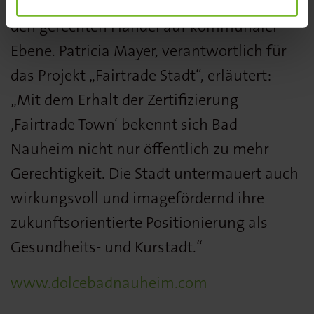
Partner gewinnen können. Sie alle fördern
den gerechten Handel auf kommunaler
Ebene. Patricia Mayer, verantwortlich für
das Projekt „Fairtrade Stadt“, erläutert:
„Mit dem Erhalt der Zertifizierung
‚Fairtrade Town‘ bekennt sich Bad
Nauheim nicht nur öffentlich zu mehr
Gerechtigkeit. Die Stadt untermauert auch
wirkungsvoll und imagefördernd ihre
zukunftsorientierte Positionierung als
Gesundheits- und Kurstadt.“
www.dolcebadnauheim.com