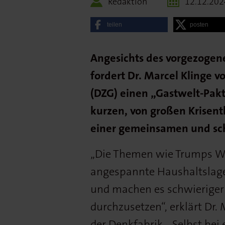
Redaktion
12.12.202
teilen
posten
Angesichts des vorgezogen
fordert Dr. Marcel Klinge 
(DZG) einen „Gastwelt-Pak
kurzen, von großen Krise
einer gemeinsamen und sch
„Die Themen wie Trumps Wi
angespannte Haushaltsla
und machen es schwieriger
durchzusetzen“, erklärt Dr.
der Denkfabrik. „Selbst bei