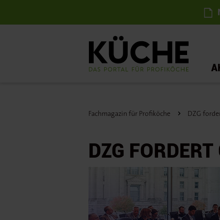
N
A
Fachmagazin für Profiköche
DZG forder
DZG FORDERT