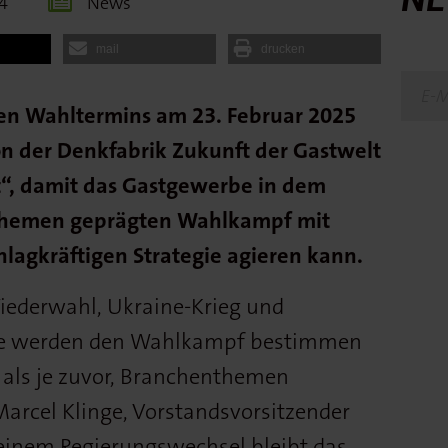
4
News
mail
drucken
en Wahltermins am 23. Februar 2025
von der Denkfabrik Zukunft der Gastwelt
t“, damit das Gastgewerbe in dem
nthemen geprägten Wahlkampf mit
lagkräftigen Strategie agieren kann.
ederwahl, Ukraine-Krieg und
ge werden den Wahlkampf bestimmen
 als je zuvor, Branchenthemen
 Marcel Klinge, Vorstandsvorsitzender
 einem Regierungswechsel bleibt das