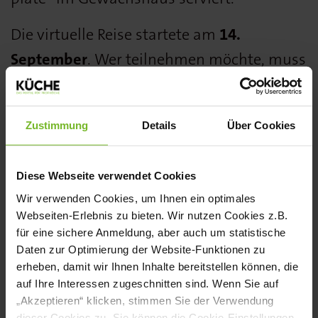
Die virtuelle Reise startete am
14.
September
. Wer teilnehmen möchte, muss
die DMK Trendscouting App herunterladen
und kann loslegen. Fünf Wochen lang gibt
Zustimmung
Details
Über Cookies
es regelmäßig Einblicke aus den
Metropolen. Die exklusiven Highlights
Diese Webseite verwendet Cookies
stammen von Trendscouts, die für DMK
Wir verwenden Cookies, um Ihnen ein optimales
kontinuierlich aktuelle Neuheiten aus der
Webseiten-Erlebnis zu bieten. Wir nutzen Cookies z.B.
internationalen Foodszene
für eine sichere Anmeldung, aber auch um statistische
Daten zur Optimierung der Website-Funktionen zu
zusammenstellen. Jeder, der die App nutzt,
erheben, damit wir Ihnen Inhalte bereitstellen können, die
kann auch selbst zum Trendscout werden.
auf Ihre Interessen zugeschnitten sind. Wenn Sie auf
„Akzeptieren“ klicken, stimmen Sie der Verwendung
Informationen zu neuen Trends können
dieser Cookies zu. Sie können die Cookie-Einstellungen