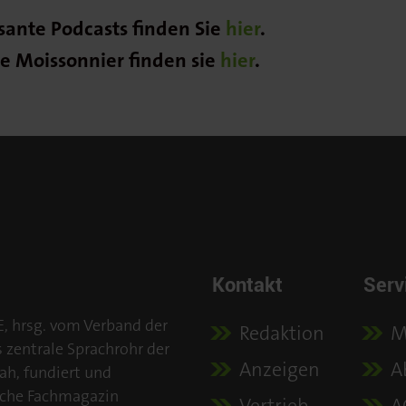
sante Podcasts finden Sie
hier
.
e Moissonnier finden sie
hier
.
Kontakt
Serv
E, hrsg. vom Verband der
Redaktion
M
s zentrale Sprachrohr der
Anzeigen
A
ah, fundiert und
iche Fachmagazin
Vertrieb
A