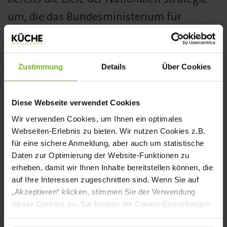
um, die das Bundesministerium für
Ernährung und Landwirtschaft (BMEL) zur
Reformulierung von Lebensmitteln in
Bezug auf Salz, Zucker und Fett erarbeitet.
Zustimmung
Details
Über Cookies
„Mit der Kochsalz-Reduzierung von ca. 25
Prozent erzielen wir
Diese Webseite verwendet Cookies
Wir verwenden Cookies, um Ihnen ein optimales
ernährungsphysiologisch einen klaren
Webseiten-Erlebnis zu bieten. Wir nutzen Cookies z.B.
Vorteil“, erläutert Svenja Beckmann,
für eine sichere Anmeldung, aber auch um statistische
Daten zur Optimierung der Website-Funktionen zu
Marketingleiterin bei Friesenkrone. „Das
erheben, damit wir Ihnen Inhalte bereitstellen können, die
Kalium, mit dem das Natrium aus dem
auf Ihre Interessen zugeschnitten sind. Wenn Sie auf
Kochsalz ausgetauscht wird, senkt
„Akzeptieren“ klicken, stimmen Sie der Verwendung
dieser Cookies zu. Sie können die Cookie-Einstellungen
nachweislich den Blutdruck und kann sich
jederzeit ändern.