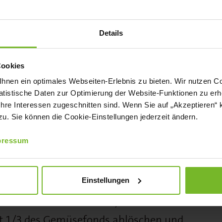
T CHILI-MAYONNAISE
Details
d, 100 ml Sonnenblumenöl, 500 g
Cookies
 g geriebener Parmesan, Salz, Pfeffer,
nen ein optimales Webseiten-Erlebnis zu bieten. Wir nutzen Coo
tistische Daten zur Optimierung der Website-Funktionen zu erhe
„PUR“ rauchgewürzt, 5 Eier (Größe M),
 Ihre Interessen zugeschnitten sind. Wenn Sie auf „Akzeptieren“ 
 g Paniermehl
. Sie können die Cookie-Einstellungen jederzeit ändern.
3,5 %), 750 ml Sonnenblumenöl, 200 g
pressum
Einstellungen
 einer Pfanne erhitzen, Reis darin ca.
t 1/3 des Gemüsefonds ablöschen und