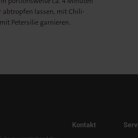
rin portionsweise ca. 4 Minuten
 abtropfen lassen, mit Chili-
it Petersilie garnieren.
Kontakt
Serv