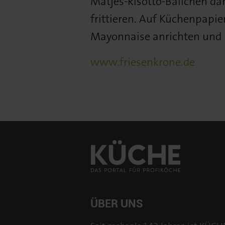
Matjes-Risotto-Bällchen da
frittieren. Auf Küchenpapier
Mayonnaise anrichten und m
www.friesenkrone.de
ÜBER UNS