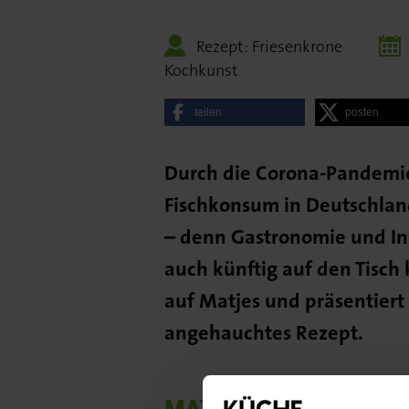
Rezept: Friesenkrone
Kochkunst
teilen
posten
Durch die Corona-Pandemie 
Fischkonsum in Deutschlan
– denn Gastronomie und Ind
auch künftig auf den Tisch
auf Matjes und präsentiert 
angehauchtes Rezept.