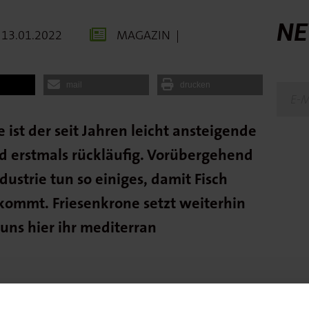
NE
13.01.2022
MAGAZIN
|
mail
drucken
ist der seit Jahren leicht ansteigende
d erstmals rückläufig. Vorübergehend
ustrie tun so einiges, damit Fisch
 kommt. Friesenkrone setzt weiterhin
uns hier ihr mediterran