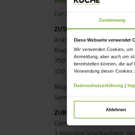
MATJES-ARANCINI MI
Für 10 Portionen
Zustimmung
ZUTATEN
Arancini:
1,75 l Gemüsefon
Diese Webseite verwendet 
Risottoreis, 5 EL Butter, 250
Wir verwenden Cookies, um Ih
Anmeldung, aber auch um sta
750 g Friesenkrone Matjes 
bereitstellen können, die auf
150 g Mehl (Type 405), 250
Verwendung dieser Cookies zu
Mayonnaise: 250 ml Milch (
Datenschutzerklärung
|
Im
Sambal Oelek
Ablehnen
ZUBEREITUNG
Gemüsefond erwärmen. Öl in
2 Minuten anschwitzen. Mi