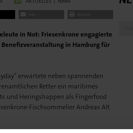
9
AKTUELLES
|
News
mail
drucken
eeleute in Not: Friesenkrone engagierte
r Benefizveranstaltung in Hamburg für
ayday“ erwartete neben spannenden
renamtlichen Retter ein maritimes
lets und Heringshappen als Fingerfood
esenkrone-Fischsommelier Andreas Alt