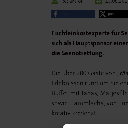
Redaktion
15.08.201
teilen
posten
Fischfeinkostexperte für S
sich als Hauptsponsor eine
die Seenotrettung.
Die über 200 Gäste von „M
Erlebnissen rund um die eh
Buffet mit Tapas, Matjesfi
sowie Flammlachs; von Fri
kreativ kredenzt.