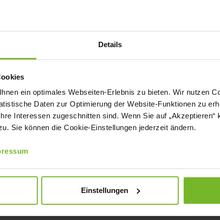
ür die
Seenotrettung
it 115-jähriger Geschichte, beheimatet
Details
 Marne, fühlen wir eine tiefe
 und der Seefahrt. Was läge da näher,
Cookies
ung zu engagieren?“, begründet Patrick
nen ein optimales Webseiten-Erlebnis zu bieten. Wir nutzen Coo
tistische Daten zur Optimierung der Website-Funktionen zu erhe
ftsführer für Vertrieb und Marketing,
 Ihre Interessen zugeschnitten sind. Wenn Sie auf „Akzeptieren“ 
e Seenotretter ausschließlich durch
. Sie können die Cookie-Einstellungen jederzeit ändern.
n wir gerne unseren Beitrag – sowohl
pressum
ell.“
Einstellungen
ll Demtrøder