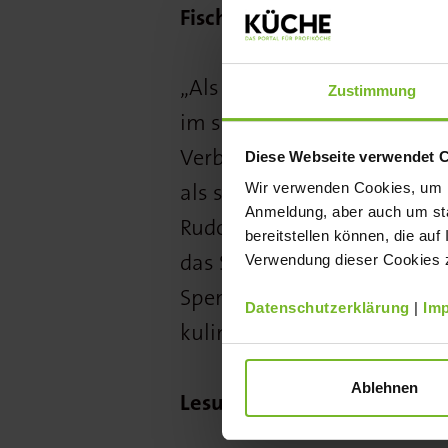
Fischkrone engagiert sich f
„Als Fischfeinkostexperte m
Zustimmung
im schleswig-holsteinischen
Verbundenheit mit dem Meer
Diese Webseite verwendet 
als sich für die Seenotrett
Wir verwenden Cookies, um Ih
Anmeldung, aber auch um sta
Rudolf, Friesenkrone-Geschä
bereitstellen können, die auf
das Sponsoring. „Da sich di
Verwendung dieser Cookies zu
Spenden finanzieren, leiste
Datenschutzerklärung
|
Im
kulinarisch als auch finanzi
Ablehnen
Lesung mit Schauspieler
Ti