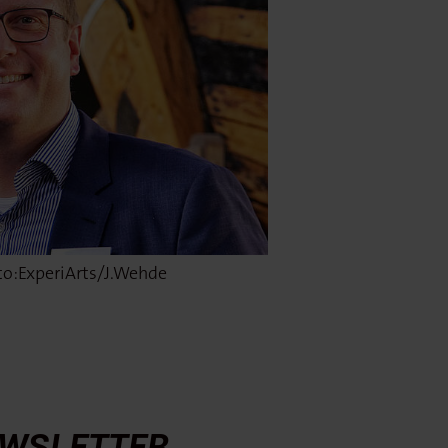
to:ExperiArts/J.Wehde
WSLETTER