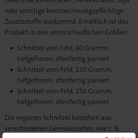
oder sonstige kennzeichnungspflichtige
Zusatzstoffe auskommt. Erhältlich ist das
Produkt in drei unterschiedlichen Größen:
Schnitzel vom Feld, 60 Gramm,
tiefgefroren, ofenfertig paniert
Schnitzel vom Feld, 110 Gramm,
tiefgefroren, ofenfertig paniert
Schnitzel vom Feld, 150 Gramm,
tiefgefroren, ofenfertig paniert
Die veganen Schnitzel bestehen aus
verschiedenen Gemüsesorten, wie z. B.