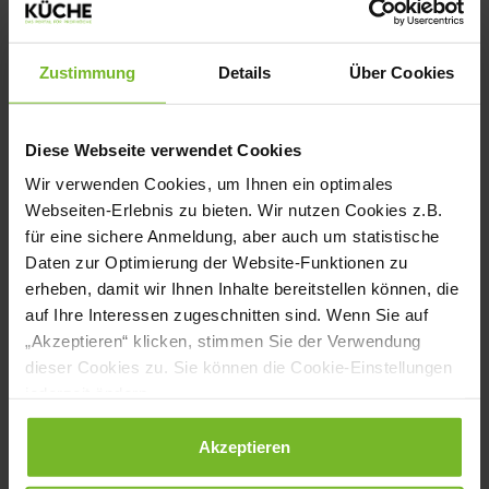
Schwarzwurzeln und Champignons,
enthalten (pflanzliches) Hanfprotein und
Zustimmung
Details
Über Cookies
verfügen über eine krosse, ofenfertige
Semmelbrösel-Panade. Alle drei
Diese Webseite verwendet Cookies
Feldschnitzel versprechen
Wir verwenden Cookies, um Ihnen ein optimales
Gelingsicherheit. Ob auf der Griddle-Platte,
Webseiten-Erlebnis zu bieten. Wir nutzen Cookies z.B.
in Pfanne, Fritteuse, Combi-Dämpfer oder
für eine sichere Anmeldung, aber auch um statistische
Daten zur Optimierung der Website-Funktionen zu
High-Speed-Ofen – verarbeitet werden
erheben, damit wir Ihnen Inhalte bereitstellen können, die
können sie genauso wie ein paniertes
auf Ihre Interessen zugeschnitten sind. Wenn Sie auf
Schnitzel aus Fleisch, vorab ist kein
„Akzeptieren“ klicken, stimmen Sie der Verwendung
dieser Cookies zu. Sie können die Cookie-Einstellungen
Auftauen nötig. Auch in der Zubereitung
jederzeit ändern.
sind keine Grenzen gesetzt: Klassisches
Datenschutzerklärung
|
Impressum
Akzeptieren
Jägerschnitzel mit Kroketten oder ein