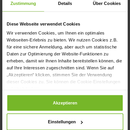
Mahlzeiten zu liefern. Wir wollen
Zustimmung
Details
Über Cookies
Momente des Genusses schaffen, auch in
10.000 Metern Höhe“, sagt
Diese Webseite verwendet Cookies
Geschäftsführer Göksel Yildirim.
Wir verwenden Cookies, um Ihnen ein optimales
Webseiten-Erlebnis zu bieten. Wir nutzen Cookies z.B.
25 Jahre Genuss aus Kelsterbach
für eine sichere Anmeldung, aber auch um statistische
Daten zur Optimierung der Website-Funktionen zu
GIC feiert in diesem Jahr sein 25-jähriges
erheben, damit wir Ihnen Inhalte bereitstellen können, die
auf Ihre Interessen zugeschnitten sind. Wenn Sie auf
Bestehen. Das familiengeführte
„Akzeptieren“ klicken, stimmen Sie der Verwendung
Unternehmen produziert täglich bis zu
dieser Cookies zu. Sie können die Cookie-Einstellungen
jederzeit ändern.
5.000 Mahlzeiten für Airlines, Businessjets,
Schulen und Events. Mit 170
Datenschutzerklärung
|
Impressum
Akzeptieren
Mitarbeitenden und 2.500 Quadratmetern
Produktionsfläche zählt GIC zu den
Einstellungen