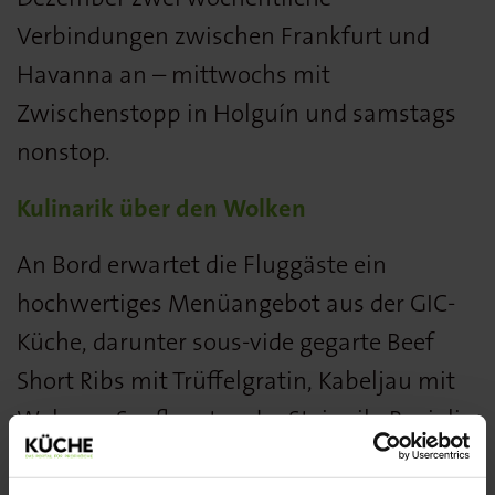
Verbindungen zwischen Frankfurt und
Havanna an – mittwochs mit
Zwischenstopp in Holguín und samstags
nonstop.
Kulinarik über den Wolken
An Bord erwartet die Fluggäste ein
hochwertiges Menüangebot aus der GIC-
Küche, darunter sous-vide gegarte Beef
Short Ribs mit Trüffelgratin, Kabeljau mit
Walnuss-Senfkruste oder Steinpilz-Ravioli
mit Pestosauce. „Unser Ziel ist es, nicht nur