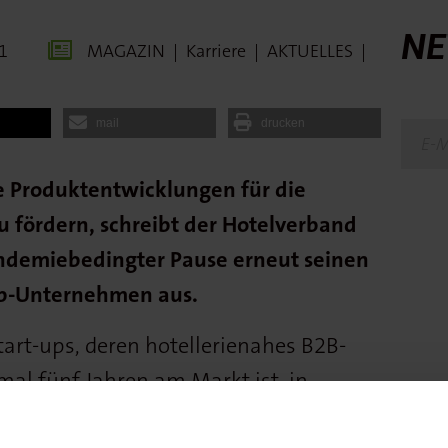
NE
1
MAGAZIN
|
Karriere
|
AKTUELLES
|
mail
drucken
e Produktentwicklungen für die
u fördern, schreibt der Hotelverband
ndemiebedingter Pause erneut seinen
up-Unternehmen aus.
art-ups, deren hotellerienahes B2B-
mal fünf Jahren am Markt ist, in
r ist und sämtliche Hotelbereiche, wie