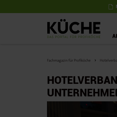
N
A
Fachmagazin für Profiköche
Hotelverba
HOTELVERBAN
UNTERNEHME