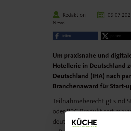
Redaktion
05.07.202
News
teilen
posten
Um praxisnahe und digital
Hotellerie in Deutschland z
Deutschland (IHA) nach pa
Branchenaward für Start-
Teilnahmeberechtigt sind St
oder B2C-Produkt seit maxi
deutscher Sprache verfügba