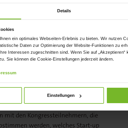
esources, Betriebsführung oder
Die Pandemie hat für die Branche einen
Details
b in der Breite mit sich gebracht.
te Digitallösungen für den Hotelalltag
Cookies
nen ein optimales Webseiten-Erlebnis zu bieten. Wir nutzen Coo
 wollen daher wie bewährt
tistische Daten zur Optimierung der Website-Funktionen zu erhe
hmer*innen eine unvergleichliche
 Ihre Interessen zugeschnitten sind. Wenn Sie auf „Akzeptieren“ 
. Sie können die Cookie-Einstellungen jederzeit ändern.
edback und Fachaustausch bieten“,
Otto Lindner.
pressum
en Einreichungen maximal fünf Start-ups
er zum IHA-Hotelkongress nach Berlin
Einstellungen
alten sie Gelegenheit zu einer Pitch-
n mit den Kongressteilnehmern, die
abstimmen werden, welches Start-up